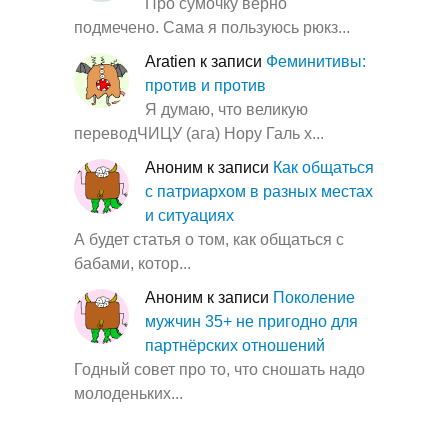
Про сумочку верно
подмечено. Сама я пользуюсь рюкз...
Aratien
к записи
Феминитивы:
против и против
Я думаю, что великую
переводЧИЦУ (ага) Нору Галь х...
Аноним
к записи
Как общаться
с патриархом в разных местах
и ситуациях
А будет статья о том, как общаться с
бабами, котор...
Аноним
к записи
Поколение
мужчин 35+ не пригодно для
партнёрских отношений
Годный совет про то, что сношать надо
молоденьких...