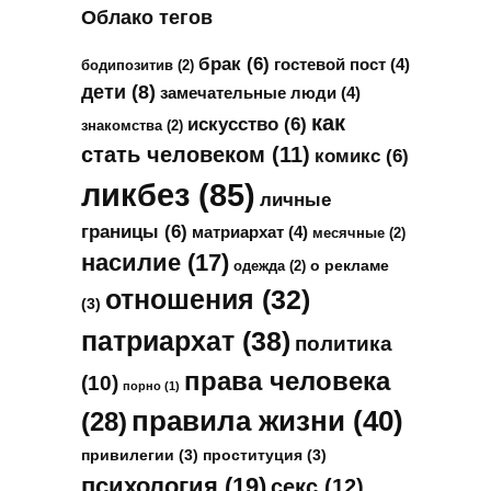
Облако тегов
брак
(6)
гостевой пост
(4)
бодипозитив
(2)
дети
(8)
замечательные люди
(4)
как
искусство
(6)
знакомства
(2)
стать человеком
(11)
комикс
(6)
ликбез
(85)
личные
границы
(6)
матриархат
(4)
месячные
(2)
насилие
(17)
о рекламе
одежда
(2)
отношения
(32)
(3)
патриархат
(38)
политика
права человека
(10)
порно
(1)
правила жизни
(40)
(28)
привилегии
(3)
проституция
(3)
психология
(19)
секс
(12)