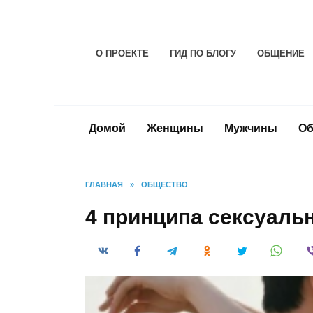
Перейти
к
содержанию
О ПРОЕКТЕ
ГИД ПО БЛОГУ
ОБЩЕНИЕ
Домой
Женщины
Мужчины
Об
ГЛАВНАЯ
»
ОБЩЕСТВО
4 принципа сексуаль