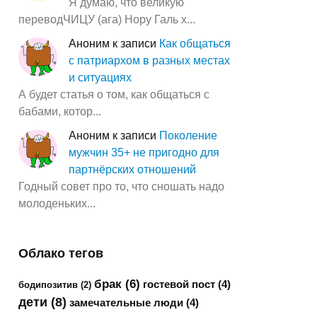
Я думаю, что великую
переводЧИЦУ (ага) Нору Галь х...
Аноним
к записи
Как общаться
с патриархом в разных местах
и ситуациях
А будет статья о том, как общаться с
бабами, котор...
Аноним
к записи
Поколение
мужчин 35+ не пригодно для
партнёрских отношений
Годный совет про то, что сношать надо
молоденьких...
Облако тегов
брак
(6)
гостевой пост
(4)
бодипозитив
(2)
дети
(8)
замечательные люди
(4)