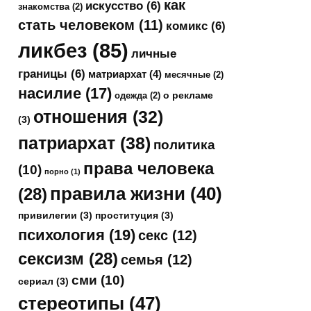
как
искусство
(6)
знакомства
(2)
стать человеком
(11)
комикс
(6)
ликбез
(85)
личные
границы
(6)
матриархат
(4)
месячные
(2)
насилие
(17)
о рекламе
одежда
(2)
отношения
(32)
(3)
патриархат
(38)
политика
права человека
(10)
порно
(1)
правила жизни
(40)
(28)
привилегии
(3)
проституция
(3)
психология
(19)
секс
(12)
сексизм
(28)
семья
(12)
сми
(10)
сериал
(3)
стереотипы
(47)