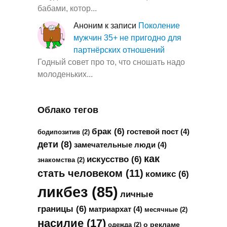
бабами, котор...
Аноним
к записи
Поколение
мужчин 35+ не пригодно для
партнёрских отношений
Годный совет про то, что сношать надо
молоденьких...
Облако тегов
брак
(6)
гостевой пост
(4)
бодипозитив
(2)
дети
(8)
замечательные люди
(4)
как
искусство
(6)
знакомства
(2)
стать человеком
(11)
комикс
(6)
ликбез
(85)
личные
границы
(6)
матриархат
(4)
месячные
(2)
насилие
(17)
о рекламе
одежда
(2)