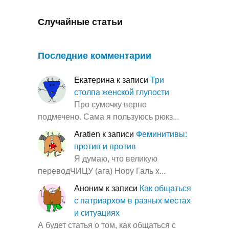
Случайные статьи
Последние комментарии
Екатерина
к записи
Три
столпа женской глупости
Про сумочку верно
подмечено. Сама я пользуюсь рюкз...
Aratien
к записи
Феминитивы:
против и против
Я думаю, что великую
переводЧИЦУ (ага) Нору Галь х...
Аноним
к записи
Как общаться
с патриархом в разных местах
и ситуациях
А будет статья о том, как общаться с