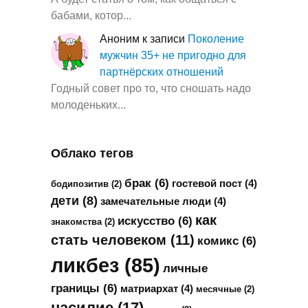
бабами, котор...
Аноним
к записи
Поколение
мужчин 35+ не пригодно для
партнёрских отношений
Годный совет про то, что сношать надо
молоденьких...
Облако тегов
брак
(6)
гостевой пост
(4)
бодипозитив
(2)
дети
(8)
замечательные люди
(4)
как
искусство
(6)
знакомства
(2)
стать человеком
(11)
комикс
(6)
ликбез
(85)
личные
границы
(6)
матриархат
(4)
месячные
(2)
насилие
(17)