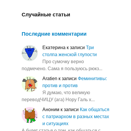
Случайные статьи
Последние комментарии
Екатерина
к записи
Три
столпа женской глупости
Про сумочку верно
подмечено. Сама я пользуюсь рюкз...
Aratien
к записи
Феминитивы:
против и против
Я думаю, что великую
переводЧИЦУ (ага) Нору Галь х...
Аноним
к записи
Как общаться
с патриархом в разных местах
и ситуациях
А будет статья о том, как общаться с